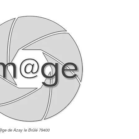
m@ge de Azay le Brûlé 79400