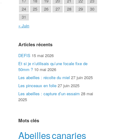
17
18
19
20
21
22
23
24
25
26
27
28
29
30
31
« Juin
Articles récents
DEFIS
15 mai 2026
Et si je n’utilisais qu’une focale fixe de
50mm ?
10 mai 2026
Les abeilles : récolte du miel
27 juin 2025
Les pinceaux en folie
27 juin 2025
Les abeilles : capture d’un essaim
28 mai
2025
Mots clés
Abeilles
canaries