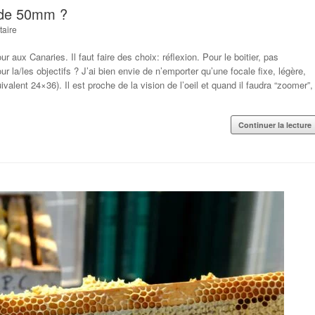
xe de 50mm ?
aire
 aux Canaries. Il faut faire des choix: réflexion. Pour le boitier, pas
 la/les objectifs ? J’ai bien envie de n’emporter qu’une focale fixe, légère,
lent 24×36). Il est proche de la vision de l’oeil et quand il faudra “zoomer”,
Continuer la lecture